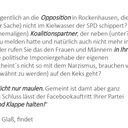
gentlich an die
Opposition
in Rockenhausen, di
er Sache) nicht im Kielwasser der SPD schippert?
ehemaligen)
Koalitionspartner
, der neben (unter
 zu melden hatte und natürlich auch nicht mehr 
der rufen Sie das den Frauen und Männern
in Ih
e politische Imponiergehabe der eigenen
eint´s nicht so mit dem Narzismus, brauchen 
erwähnt zu werden) auf den Keks geht?
icht nur maulen.
Gemeint ist damt aber ganz
Schluss lässt der Facebookauftritt Ihrer Partei
d Klappe halten!
“
 Glaß, findet